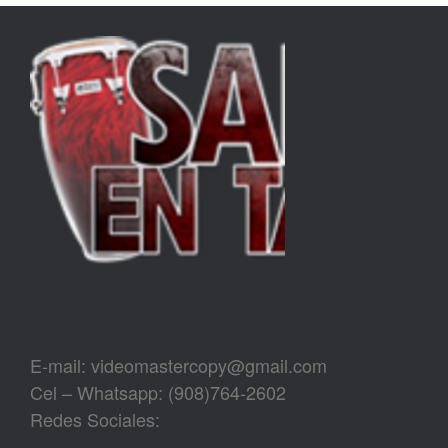
E-mail: videomastercopy@gmail.com
Cel – Whatsapp: (908)764-2602
Redes Sociales: