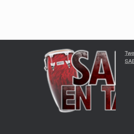
Twe
SA